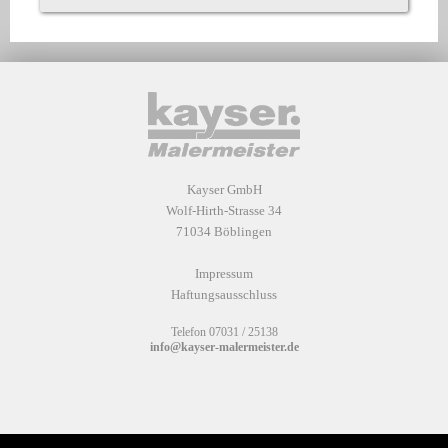
Kayser GmbH
Wolf-Hirth-Strasse 34
71034 Böblingen
Impressum
Haftungsausschluss
Telefon
07031 / 25138
info@kayser-malermeister.de