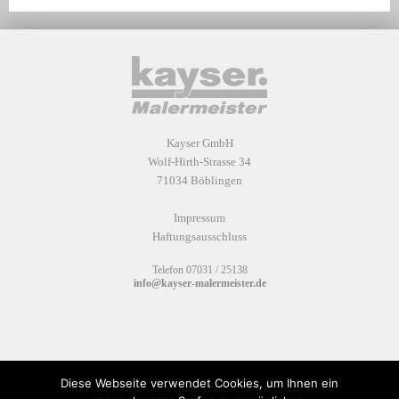
Kayser GmbH
Wolf-Hirth-Strasse 34
71034 Böblingen
Impressum
Haftungsausschluss
Telefon
07031 / 25138
info@kayser-malermeister.de
Diese Webseite verwendet Cookies, um Ihnen ein